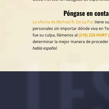
Póngase en conta
La oficina de Michael R. De La Paz
tiene su
personales sin importar dónde viva en Te
fue su culpa, llámenos al
(210) 225-HURT 
LE
determinar la mejor manera de proceder c
habla español
.