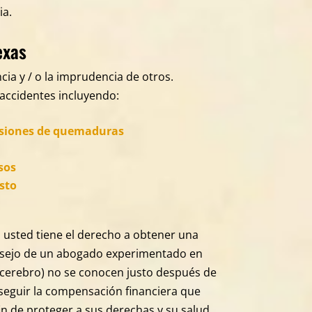
ia.
exas
cia y / o la imprudencia de otros.
 accidentes incluyendo:
lesiones de quemaduras
sos
sto
, usted tiene el derecho a obtener una
consejo de un abogado experimentado en
l cerebro) no se conocen justo después de
seguir la compensación financiera que
n de proteger a sus derechas y su salud.