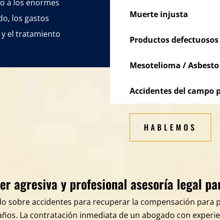
do a los enormes
Muerte injusta
do, los gastos
 y el tratamiento
Productos defectuosos
Mesotelioma / Asbesto
Accidentes del campo p
HABLEMOS
r agresiva y profesional asesoría legal p
 sobre accidentes para recuperar la compensación para po
daños. La contratación inmediata de un abogado con experie