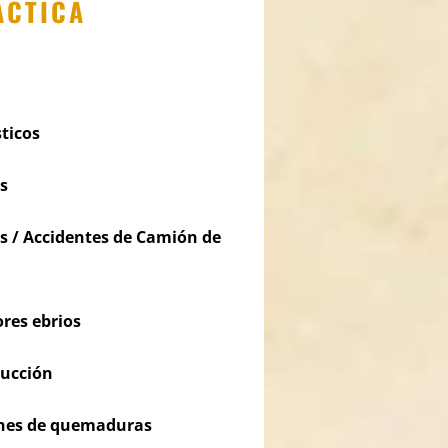
ÁCTICA
ticos
s
s / Accidentes de Camión de
res ebrios
rucción
iones de quemaduras