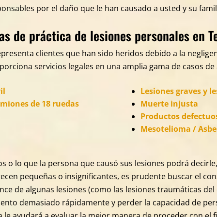
sponsables por el daño que le han causado a usted y su famil
as de práctica de lesiones personales en T
epresenta clientes que han sido heridos debido a la negligen
porciona servicios legales en una amplia gama de casos de
il
Lesiones graves y 
amiones de 18 ruedas
Muerte injusta
Productos defectuo
Mesotelioma / Asbe
s o lo que la persona que causó sus lesiones podrá decirle
arecen pequeñas o insignificantes, es prudente buscar el 
cance de algunas lesiones (como las lesiones traumáticas de
iento demasiado rápidamente y perder la capacidad de per
le ayudará a evaluar la mejor manera de proceder con el fi