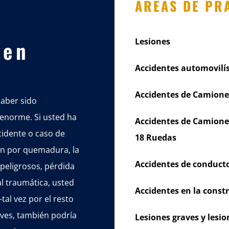
e
ÁREAS DE PR
 en
Lesiones
Accidentes automovilís
Accidentes de Camione
haber sido
enorme. Si usted ha
Accidentes de Camione
cidente o caso de
18 Ruedas
ión por quemadura, la
Accidentes de conducto
peligrosos, pérdida
l traumática, usted
Accidentes en la const
al vez por el resto
raves, también podría
Lesiones graves y les