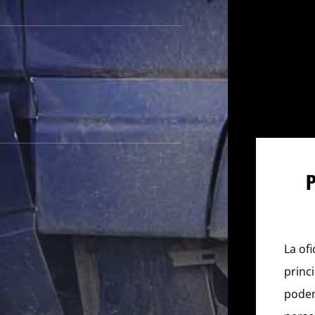
La ofi
princ
podem