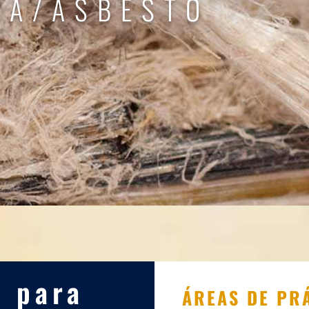
MA/ASBESTO
l para
ÁREAS DE PR