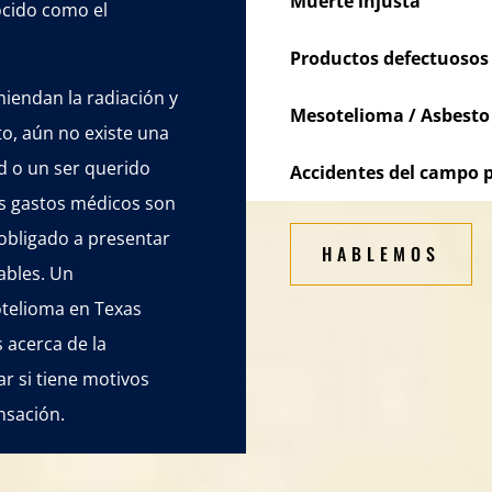
Muerte injusta
ocido como el
Productos defectuosos
iendan la radiación y
Mesotelioma / Asbesto
o, aún no existe una
d o un ser querido
Accidentes del campo p
us gastos médicos son
obligado a presentar
HABLEMOS
ables. Un
telioma en Texas
 acerca de la
r si tiene motivos
nsación.