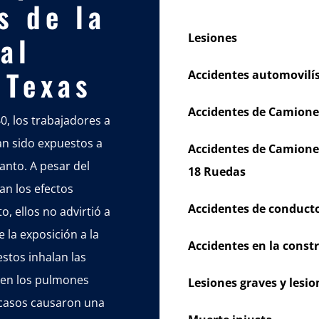
s de la
al
Lesiones
 Texas
Accidentes automovilís
Accidentes de Camione
0, los trabajadores a
n sido expuestos a
Accidentes de Camione
anto. A pesar del
18 Ruedas
an los efectos
Accidentes de conducto
o, ellos no advirtió a
e la exposición a la
Accidentes en la const
stos inhalan las
 en los pulmones
Lesiones graves y les
s casos causaron una