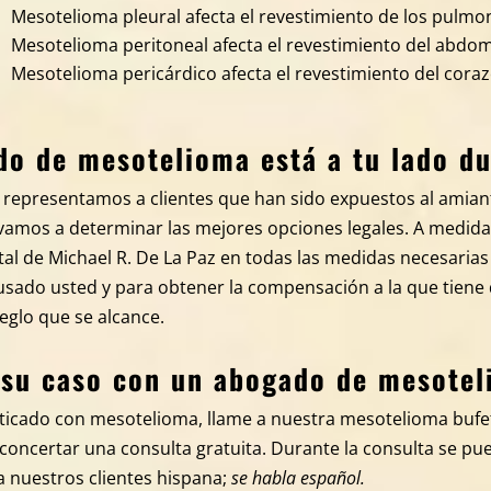
Mesotelioma pleural afecta el revestimiento de los pulmo
Mesotelioma peritoneal afecta el revestimiento del abdo
Mesotelioma pericárdico afecta el revestimiento del cora
o de mesotelioma está a tu lado du
az, representamos a clientes que han sido expuestos al amia
a vamos a determinar las mejores opciones legales. A medi
l de Michael R. De La Paz en todas las medidas necesarias
usado usted y para obtener la compensación a la que tiene
reglo que se alcance.
 su caso con un abogado de mesote
osticado con mesotelioma, llame a nuestra mesotelioma buf
concertar una consulta gratuita. Durante la consulta se pue
 nuestros clientes hispana;
se habla español.