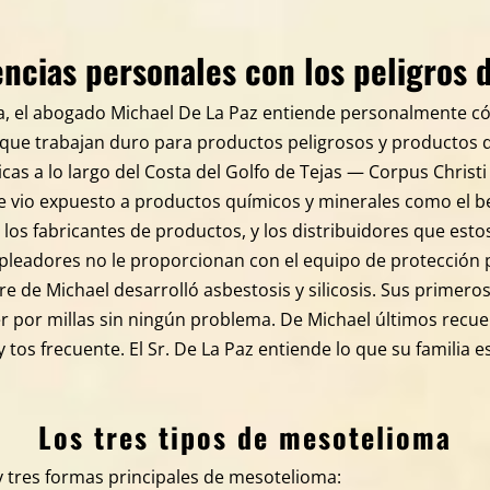
encias personales con los peligros 
ora, el abogado Michael De La Paz entiende personalmente 
que trabajan duro para productos peligrosos y productos q
icas a lo largo del Costa del Golfo de Tejas — Corpus Christ
se vio expuesto a productos químicos y minerales como el b
los fabricantes de productos, y los distribuidores que est
leadores no le proporcionan con el equipo de protección 
dre de Michael desarrolló asbestosis y silicosis. Sus primer
er por millas sin ningún problema. De Michael últimos recue
y tos frecuente. El Sr. De La Paz entiende lo que su familia 
Los tres tipos de mesotelioma
 tres formas principales de mesotelioma: