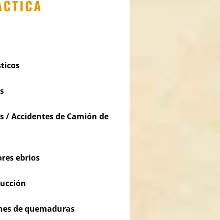
ÁCTICA
ticos
s
s / Accidentes de Camión de
res ebrios
rucción
iones de quemaduras