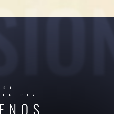
SIO
 DE
 LA PAZ
ENOS