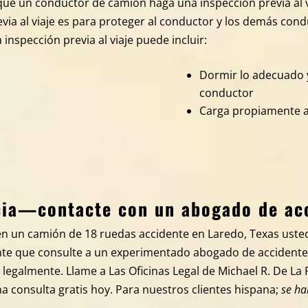
e que un conductor de camión haga una inspección previa al v
evia al viaje es para proteger al conductor y los demás cond
 inspección previa al viaje puede incluir:
Dormir lo adecuado y
conductor
Carga propiamente 
ncia—contacte con un abogado de ac
 en un camión de 18 ruedas accidente en Laredo, Texas usted
nte que consulte a un experimentado abogado de accident
 legalmente. Llame a Las Oficinas Legal de Michael R. De La 
 consulta gratis hoy. Para nuestros clientes hispana;
se ha