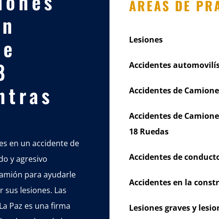
iones
ÁREAS DE PR
un
de
Lesiones
8
Accidentes automovilís
ntras
Accidentes de Camione
Accidentes de Camione
18 Ruedas
es en un accidente de
Accidentes de conducto
do y agresivo
camión para ayudarle
Accidentes en la const
 sus lesiones. Las
 La Paz es una firma
Lesiones graves y les