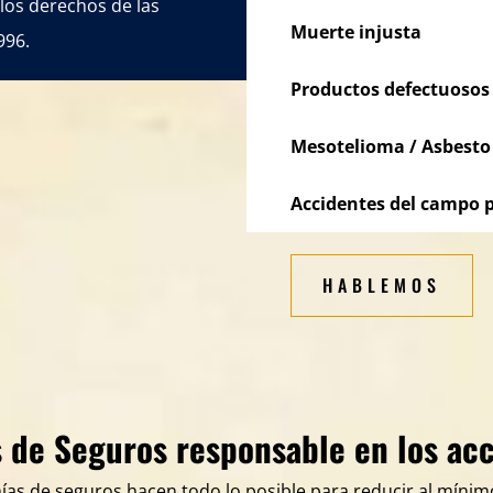
los derechos de las
Muerte injusta
996.
Productos defectuosos
Mesotelioma / Asbesto
Accidentes del campo p
HABLEMOS
 de Seguros responsable en los ac
ías de seguros hacen todo lo posible para reducir al míni